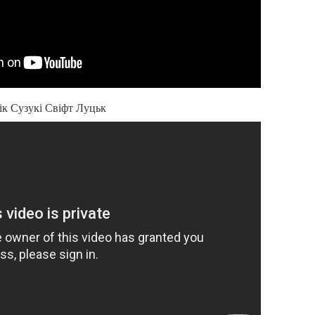
рік Сузукі Свіфт Луцьк