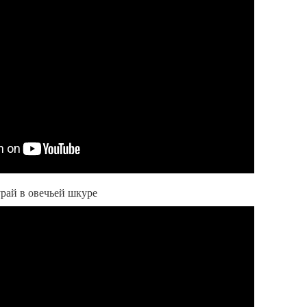
урай в овечьей шкуре