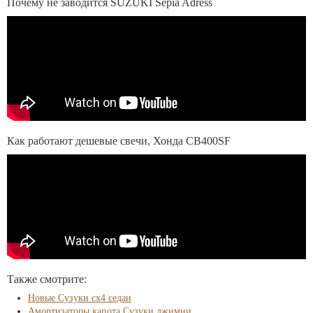
Почему не заводится SUZUKI Sepia Adress
Как работают дешевые свечи, Хонда СВ400SF
Также смотрите:
Новые Сузуки сх4 седан
Амортизаторы капота Сузуки джимни