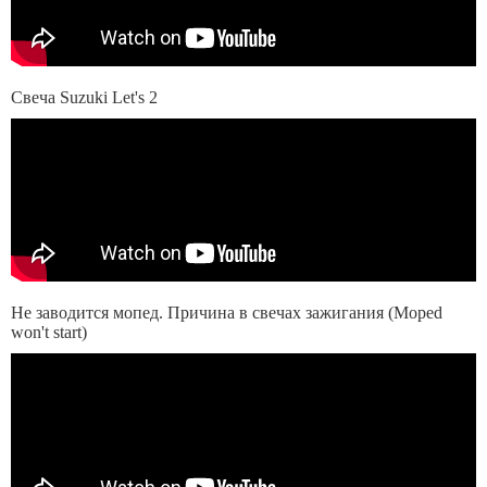
Свеча Suzuki Let's 2
Не заводится мопед. Причина в свечах зажигания (Moped
won't start)