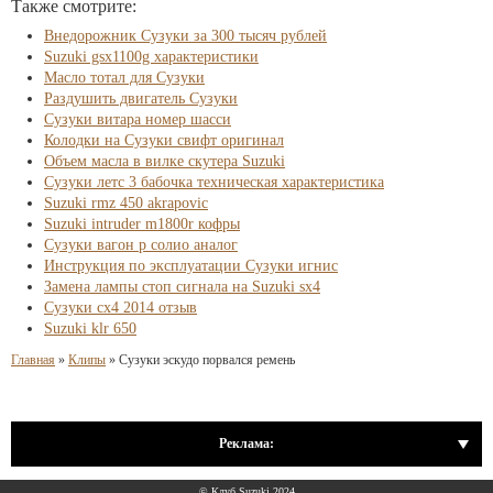
Также смотрите:
Внедорожник Сузуки за 300 тысяч рублей
Suzuki gsx1100g характеристики
Масло тотал для Сузуки
Раздушить двигатель Сузуки
Сузуки витара номер шасси
Колодки на Сузуки свифт оригинал
Объем масла в вилке скутера Suzuki
Сузуки летс 3 бабочка техническая характеристика
Suzuki rmz 450 akrapovic
Suzuki intruder m1800r кофры
Сузуки вагон р солио аналог
Инструкция по эксплуатации Сузуки игнис
Замена лампы стоп сигнала на Suzuki sx4
Сузуки сх4 2014 отзыв
Suzuki klr 650
Главная
»
Клипы
»
Сузуки эскудо порвался ремень
Реклама:
© Клуб Suzuki 2024