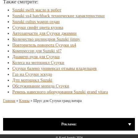
Также смотрите:
Suzuki swift масло в робот
Suzuki sx4 hatchback технические характеристики
Suzuki cultus wagon седан
Сузуки свифт цвета кузова
Автозапчасти для Сузуки джимни
Количество цилиндров Suzuki jimny
Повторитель поворота Сузуки sx4
Компрессор для Suzuki xl7
Диаметр руля для Сузуки
Колеса на мотоцикл Сузуки
Сузуки балено универсал отзывы владельцев
Газ на Сузуки эскудо
Дтп мотоцикл Suzuki
Обслуживание мопеда Сузуки
Ремень навесного оборудования Suzuki grand vitara
Главная
»
Клипы
»
Шрус для Сузуки гранд витара
Реклама:
© Клуб Suzuki 2024