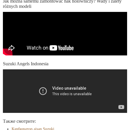
Jak można samemu zamontować hak holowniczy? Wady i zalety
różnych modeli
Suzuki Angels Indonesia
Также смотрите:
Карбюратор aisan Suzuki