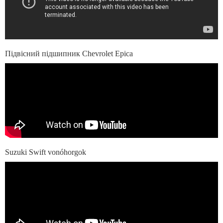
Підвісний підшипник Chevrolet Epica
Suzuki Swift vonóhorgok