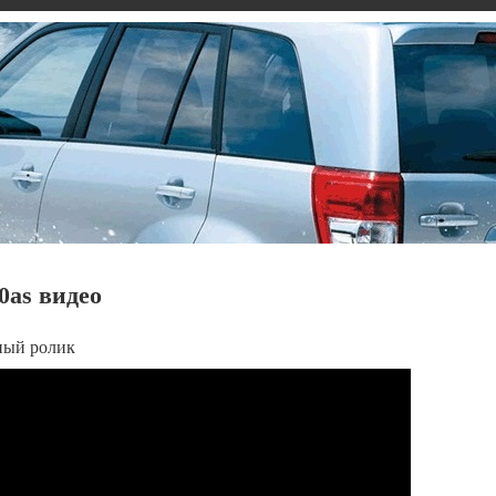
0as видео
ный ролик