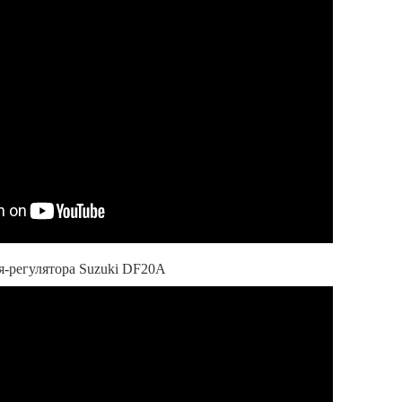
я-регулятора Suzuki DF20A