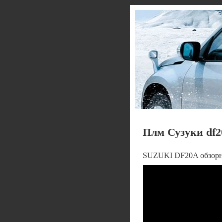
Плм Сузуки df2
SUZUKI DF20A обзор