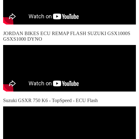
JORDAN BIKES ECU REMAP FLASH SUZUKI GSX1000S
GSXS1000 DYNO
Suzuki GSXR 750 K6 - TopSpeed - ECU Flash