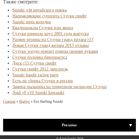
Также смотрите:
Suzuki для китайского рынка
Направляющие суппорта Сузуки свифт
Suzuki sepia колодки
Квадроциклы Сузуки или ямаха
Сузуки шевроле круз 2001 года выпуска
Размер резины на Сузуки гранд витара r17
Новая Сузуки гранд витара 2013 отзывы
Сузуки эскудо ремонт помпы своими руками
Сузуки поломка бензонасоса
Диск r15 Сузуки свифт
Сузуки свифт 2012 двигатель
Suzuki bandit racing parts
Есть ли сборка Сузуки в россии
Замена пыльника на тормозном цилиндре Сузуки
Audi r8 v10 Suzuki kawasaki
Главная
»
Выбор
»
Ecu flashing Suzuki
Реклама:
© Клуб Suzuki 2024