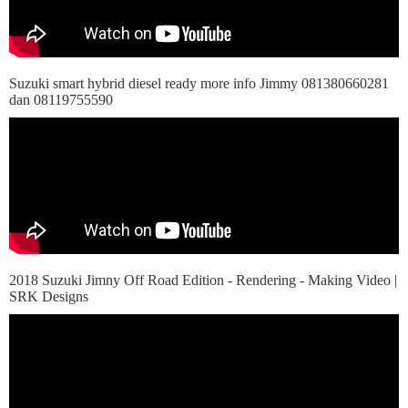
Suzuki smart hybrid diesel ready more info Jimmy 081380660281
dan 08119755590
2018 Suzuki Jimny Off Road Edition - Rendering - Making Video |
SRK Designs