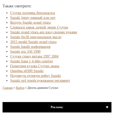
Также смотрите:
Сузуки поломка бензонасоса
Suzuki jimny рамный или нет
Колдун Suzuki grand vitara
Сломался замок задней двери Сузуки
Suzuki grand vitara aux вход своими руками
Suzuki 0w30 оригинальное масло
2015 model Suzuki grand vitara
Suzuki bandit информация
Suzuki gsx 550 1990
Сузуки гранд витара 1997 2004
Suzuki liana 1 4 ddis comfort
Геометрия кузова Сузуки лиана
Ошибка p0300 Suzuki
Подтянуть рулевую рейку Suzuki
Suzuki sx4 техобслуживание регламент
Главная
»
Выбор
»
Дизель джимми Сузуки
Реклама: